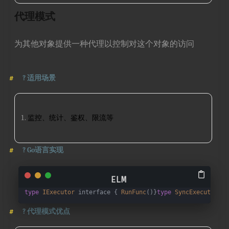
代理模式
为其他对象提供一种代理以控制对这个对象的访问
?
适用场景
监控、统计、鉴权、限流等
?
Go语言实现
type
IExecutor
 interface { 
RunFunc
()}
type
SyncExecutor
 st
?
代理模式优点