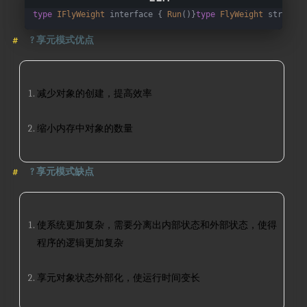
type
IFlyWeight
 interface { 
Run
()}
type
FlyWeight
 struct {
?
享元模式优点
减少对象的创建，提高效率
缩小内存中对象的数量
?
享元模式缺点
使系统更加复杂，需要分离出内部状态和外部状态，使得
程序的逻辑更加复杂
享元对象状态外部化，使运行时间变长