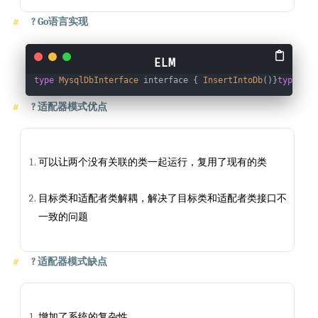
?
Go语言实现
type
MysqlDbInterface
 interface { 
InsertIntoDb
()}
type
Mys
?
适配器模式优点
可以让两个没有关联的类一起运行，复用了现有的类
目标类和适配者类解耦，解决了目标类和适配者类接口不
一致的问题
?
适配器模式缺点
增加了系统的复杂性