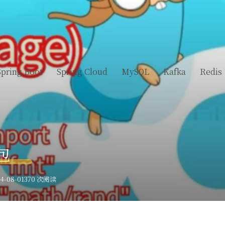
Spring Boot
Spring Cloud
MySQL
Kafka
Redis
包
-08-01
370 次阅读