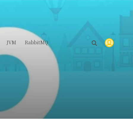
JVM
RabbitMQ