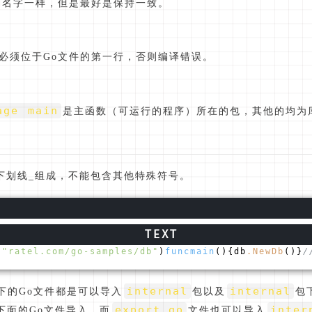
的名字一样，但是最好是保持一致。
ge必须位于Go文件的第一行，否则编译错误。
age main
是主函数（可运行的程序）所在的包，其他的均为
下划线_组成，不能包含其他特殊符号。
(
"ratel.com/go-samples/db"
)
funcmain
()
{db
.NewDb
()}
/
internal
internal
下的Go文件都是可以导入
包以及
包
export.go
inter
下面的Go文件导入，而
文件也可以导入