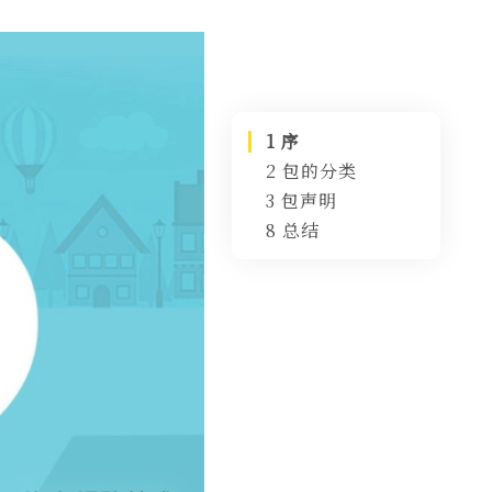
1 序
2 包的分类
3 包声明
2.1 按文件类型
8 总结
2.2 按文件范围
3.1 包的声明规
则