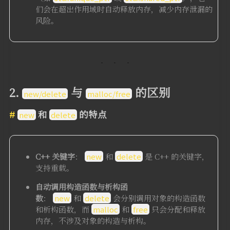
们会在超出作用域时自动释放内存，减少内存泄漏的
风险。
2.
与
的区别
new/delete
malloc/free
和
的特点
new
delete
C++ 关键字
：
new
和
delete
是 C++ 的关键字，
支持重载。
自动调用构造函数与析构函
数
：
new
和
delete
会分别调用对象的构造函数
和析构函数，而
malloc
和
free
只会分配和释放
内存，不涉及对象的构造与析构。