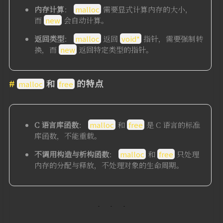
内存计算
：
malloc
需要显式计算内存的大小，
而
new
会自动计算。
返回类型
：
malloc
返回
void*
指针，需要强制转
换，而
new
返回特定类型的指针。
和
的特点
malloc
free
C 语言库函数
：
malloc
和
free
是 C 语言的标准
库函数，不能重载。
不调用构造与析构函数
：
malloc
和
free
只处理
内存的分配与释放，不处理对象的生命周期。