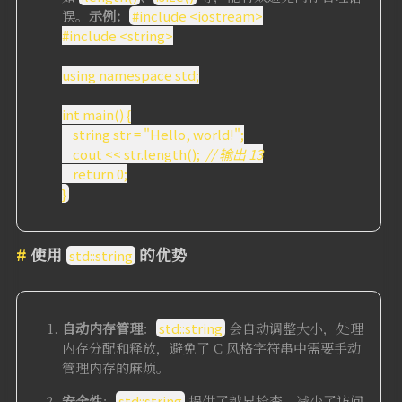
误。
示例：
#include <iostream>
#include <string>
using namespace std;
int main() {
string str = "Hello, world!";
cout << str.length();
// 输出 13
return 0;
}
使用
的优势
std::string
自动内存管理
：
std::string
会自动调整大小，处理
内存分配和释放，避免了 C 风格字符串中需要手动
管理内存的麻烦。
安全性
：
std::string
提供了越界检查，减少了访问