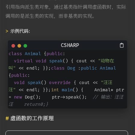
引用指向派生类对象，通过基类指针调用虚函数时，实际
调用的是派生类的实现，而非基类的实现。
示例代码：
class
Animal
 {
public
:  
virtual
void
speak
()
 { cout << 
"动物在
叫"
 << endl; }};
class
Dog
 :
public
Animal
{
public
:  
void
speak
() 
override
 { cout << 
"汪汪
汪"
 << endl; }};
int
main
()
 {    Animal* ptr 
= 
new
 Dog();    ptr->speak();  
// 输出：汪汪
汪    return0;}
虚函数的工作原理