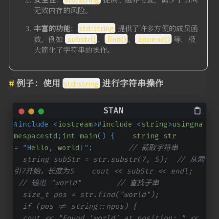
无效内存的风险。
丰富的功能
：
std::string
提供了许多方便的成员函
数，例如
.substr()
、
.find()
、
.append()
等，极
大简化了字符串的操作。
例子：使用
进行字符串操作
std::string
#include <
iostream
>#
include
 <
string
>
usingna
mespacestd
;
int
main
() {    
string
str
= "H
ello
, 
world
!";        
// 截取字符串  
  string subStr = str.substr(7, 5);  // 从索
引7开始，长度为5    cout << subStr << endl; 
 // 输出 "world"        // 查找子串  
  size_t pos = str.find("world");  
  if (pos != string::npos) {      
  cout << "Found 'world' at position: " << 