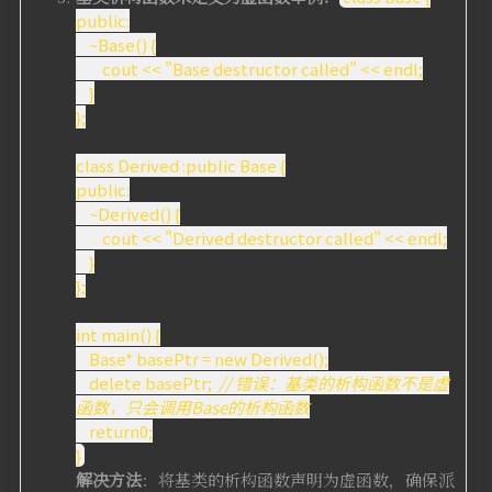
public:
~Base() {
cout << "Base destructor called" << endl;
}
};
class Derived :public Base {
public:
~Derived() {
cout << "Derived destructor called" << endl;
}
};
int main() {
Base* basePtr = new Derived();
delete basePtr;
// 错误：基类的析构函数不是虚
函数，只会调用Base的析构函数
return0;
}
解决方法
：将基类的析构函数声明为虚函数，确保派