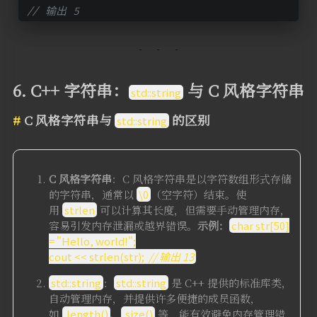
// 输出 5
6. C++ 字符串：
与 C 风格字符串
std::string
C 风格字符串与
的区别
std::string
C 风格字符串
：C 风格字符串是以字符数组形式存储
的字符串，通常以
\0
（空字符）结束。使
用
strlen
可以计算其长度，但需要手动管理内存，
容易引发内存泄漏或越界错误。
示例：
char str[50]
= "Hello, world!";
cout << strlen(str);
// 输出 13
std::string
：
std::string
是 C++ 提供的标准库类，
自动管理内存，并提供许多便捷的成员函数，
如
.length()
、
.size()
等，能有效避免内存管理错