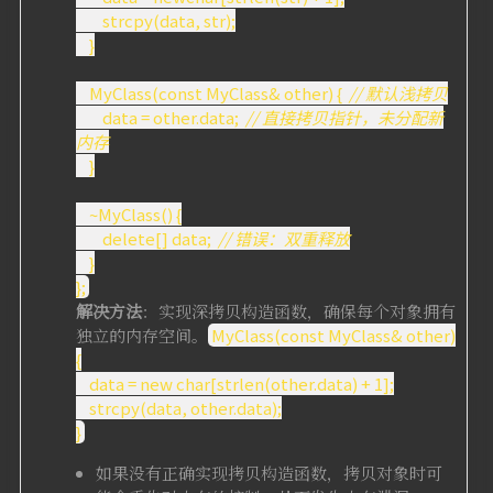
strcpy(data, str);
}
MyClass(const MyClass& other) {
// 默认浅拷贝
data = other.data;
// 直接拷贝指针，未分配新
内存
}
~MyClass() {
delete[] data;
// 错误：双重释放
}
};
解决方法
：实现深拷贝构造函数，确保每个对象拥有
独立的内存空间。
MyClass(const MyClass& other)
{
data = new char[strlen(other.data) + 1];
strcpy(data, other.data);
}
如果没有正确实现拷贝构造函数，拷贝对象时可