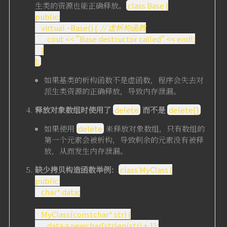
生类的资源也能正确释放。
class Base {
public:
virtual ~Base() {
// 虚析构函数
cout << "Base destructor called" << endl;
}
};
如果基类的析构函数不是虚函数，程序会失去对
派生类资源的正确释放，导致内存泄漏。
释放对象数组时使用了
delete
而不是
delete[]
如果使用
delete
来释放对象数组，只有数组的
第一个元素会被析构，导致剩余的元素没有被释
放，从而发生内存泄漏。
缺少拷贝构造函数
举例：
class MyClass {
public:
char* data;
MyClass(constchar* str) {
data = newchar[strlen(str) + 1];