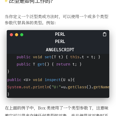
泛型是如何工作的？
当你定义一个泛型类或方法时，可以使用一个或多个类型
参数代替具体的类型。例如：
public 
class
Box
<
T
> 
{
    private 
T
t
; // 
T
 stands for 
"Type"
public
void
set
(
T t
) { 
this
.
t
 = t; }
public
 T 
get
()
 { 
return
 t; }
}
public
 <U> 
void
inspect
(
U u
){
System
.out
.println
(
"U:"
+u.
getClass
().
getName
()
}
在上面的例子中，Box 类使用了一个类型参数 T，这意味
着它可以用来存储任何类型的对象，并且使用该对象时不