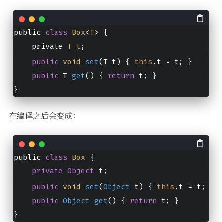
public 
class
Box
<
T
> 
{
    private 
T
t
;
public
void
set
(
T t
) { 
this
.
t
 = t; }
public
 T 
get
()
 { 
return
 t; }
}
在编译之后会变成：
public 
class
Box
{
private
Object
 t;
public
void
set
(
Object
 t
) { 
this
.
t
 = t; }
public
Object
get
(
) { 
return
 t; }
}