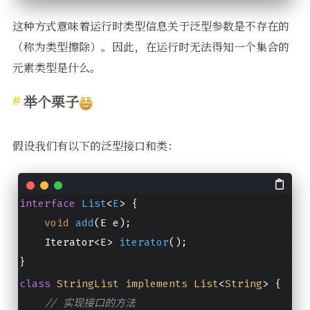
这种方式意味着运行时类型信息关于泛型参数是不存在的
（称为类型擦除）。因此，在运行时无法得知一个集合的
元素类型是什么。
举个栗子
假设我们有以下的泛型接口和类：
interface
List
<
E
> {
void
add
(E e)
;
Iterator<E> 
iterator
()
;
}
class
StringList
implements
List
<
String
> 
{
// 实现接口的方法