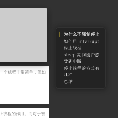
为什么不强制停止
如何用 interrupt
停止线程
sleep 期间能否感
受到中断
停止线程的方式有
合理利用好
一个线程非常简单，但如
几种
try/catch
总结
shutdown()
isShutdown()
isTerminated(
)
awaitTermina
通知被停止线程的作用。而对于被
tion()