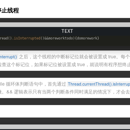
 停止线程
read()
.isInterrupted
()&&moreworktodo){domorework}
之后，这个线程的中断标记位就会被设置成 true。每
interrupt()
查这个标记位，如果标记位被设置成 true，就说明有程序想终
ile 循环体判断语句中，首先通过
Thread.currentThread().isInterrup
做。&& 逻辑表示只有当两个判断条件同时满足的情况下，才会