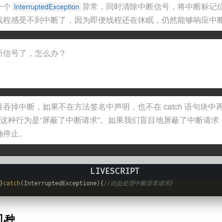
一个
异常，同时清除中断信号，将中断标记位设
InterruptedException
线程感受不到中断了，因为即便线程还在休眠，仍然能够响应中
断信号了，怎么办？
吞掉中断，如果不在方法签名中声明，也不在 catch 语句块
我们称这种行为是“屏蔽了中断请求”。如果我们盲目地屏蔽了中断请
确停止。
}
catch
(InterruptedExceptione){
//此处处理中断异常请求}
几种