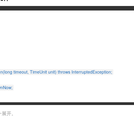
n(long timeout, TimeUnit unit) throws InterruptedException;
wnNow;
一展开。