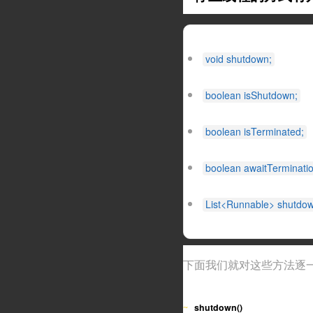
void shutdown;
boolean isShutdown;
boolean isTerminated;
boolean awaitTerminatio
List<Runnable> shutdo
下面我们就对这些方法逐
shutdown()