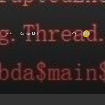
JVM
RabbitMQ