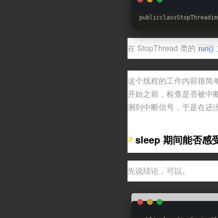
publicclassStopThreadim
在 StopThread 类的
run()
这个线程的工作内容很简单，
开始之前，检查是否被中断
测到中断信号，于是在还没打
sleep 期间能否
先说结论，可以。