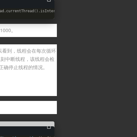
ad.currentThread().isInterrupted()
&&count
<1000){System.
out
.print
000。
，可以看到，线程会在每次循环
后立刻中断线程，该线程会检
t 正确停止线程的情况。