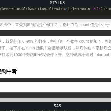
plementsRunnable{@Overridepublicvoidru
n
(){intcount=0;
while
(!Thre
方法中，首先判断线程是否被中断，然后判断 count 值是否小于 1
就是打印 0~999 的数字，每打印一个数字 count 值加 1
了。接下来在 main 函数中会启动该线程，然后休眠 5 毫秒
印完1000个数的时候就会停下来，这种就属于通过 interrup
感受到中断