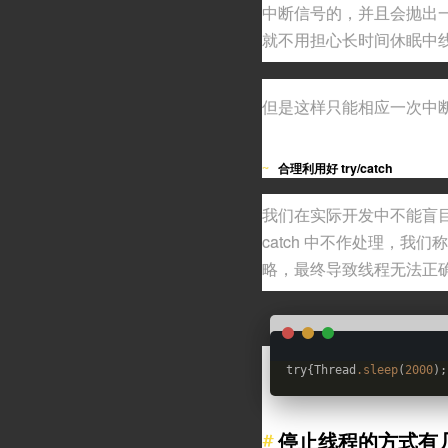
中断信号的，并且会抛出
就不用担心长时间休眠中
但是这样只能相应一次中
合理利用好 try/catch
我们在实际开发中不能盲目
catch 中不作处理，
略，最终导致线程无法正
try{Thread
.sleep
(
2000
);
停止线程的方式有