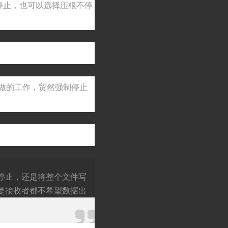
停止，也可以选择压根不停
shutdownNo
w()
在做的工作，贸然强制停止
停止，还是将整个文件写
是接收者都不希望数据出