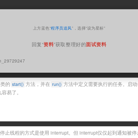
上方蓝色“
程序员追风
”，选择“设为星标”
回复“
资料
”获取整理好的
面试资料
in_29729247
 类的
方法，并在
方法中定义需要执行的任务。启动
start()
run()
么容易了。
停止线程的方式是使用 interrupt。但 interrupt仅仅起到