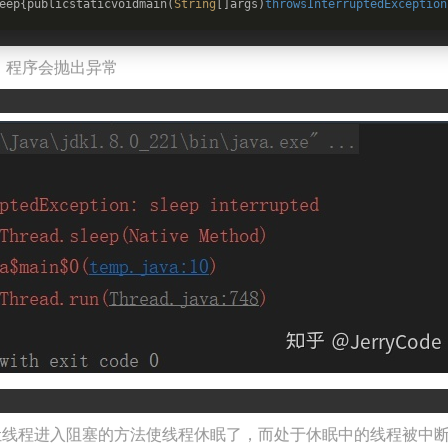
eep{publicstaticvoidmain
(
String
[]args)
throwsInterruptedException
，程序会抛出异常
 等可以让线程进入阻塞的方法使线程休眠了，而处于休眠中的线程被