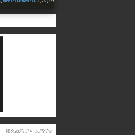
{
Runnablerunnable
=
()
->
{intnum=
0
;
try
{
while
(!Thread.currentThread(
中断，那么线程是可以感受到