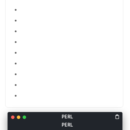
public 
class
EventSource
{