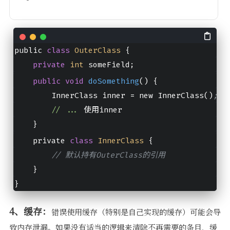
public 
class
OuterClass
{
private
int
 someField;
public
void
doSomething
()
 {
        InnerClass inner 
=
 new InnerClass()
;
//
...
 使用inner
    }
    private 
class
InnerClass
{
// 默认持有OuterClass的引用
    }
}
4、缓存：
错误使用缓存（特别是自己实现的缓存）可能会导
致内存泄漏。如果没有适当的逻辑来清除不再需要的条目，缓