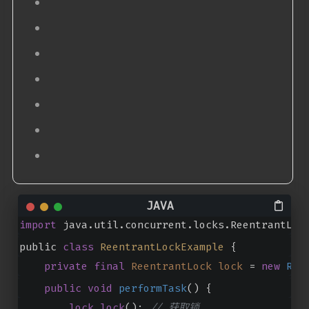
import
 java.util.concurrent.locks.ReentrantLoc
public 
class
ReentrantLockExample
{
private
final
ReentrantLock
lock
=
new
Ree
public
void
performTask
()
 {
lock
.
lock
(); 
// 获取锁