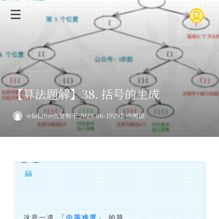
【算法题解】38. 括号的生成
whdahanh
发布于 2023-06-19
295 次阅读
❝
这是一道
「中等难度」
的题