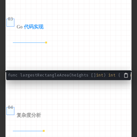
03
Go
代码实现
func largestRectangleArea(heights []
int
)
int
{
n
04
复杂度分析