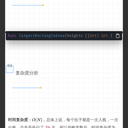
func
largestRectangleArea
(heights []
int
)
int
{ n 
04
复杂度分析
时间复杂度
总体上说，每个柱子都是一次入栈，一次
：
，
出栈，总共是执行了
次，所以忽略常数后，时间复杂度为
2
n