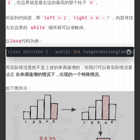
`
` , 右边界就是最右边的最高的那个柱子 `
` 。
i
n
对应到代码里，即 `
`, `
1`，内层寻找
left = i
right = n -
左右边界的 `
` 循环就可以省略掉。
while
以
代码为例：
Ja
va
class Solution { public
int
largestRectangleArea(
i
而实际情况显然不是上述的单调递增的，但我们可以将实际情况看
成是
在单调递增的情况下，出现的一个特殊情况
。
如下图所示：