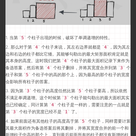
1. 当第 `
` 个柱子出现的时候，破坏了单调递增的特性。
5
2. 那么对于第 `
` 个柱子来说，其左右边界就都是 `
`，因为其左
4
4
边和右边的柱子都比它矮。其能够勾勒出的最大矩形面积肯定就是
其本身的高度。这时我们把第 `
` 个柱子的最大面积记录下来作为
4
备选答案，然后将第 `
` 个柱子删掉，并将其宽度合并到第 `
` 个
4
3
柱子和第 `
` 个柱子中的高的那个上，因为最高的那个柱子的宽度
5
会影响所有柱子的答案。
3. 因为第 `
` 个柱子的高度任然比第 `
` 个柱子要高，所以依然
3
5
不满足单调递增。这个时候第 `
` 个柱子能勾勒出的最大面积其实
3
也已经确定，同计算第 `
` 个柱子是一样的，需要注意的一点就是
4
第 `
` 个柱子的宽度已经不是 `
` 了。
3
1
4. 如果前面还有其他柱子的高度高于第 `
` 个柱子，同样需要计算
5
其最大面积作为备选答案后将其删掉，并将其宽度合并的前一个和
新增柱子中高的那个上，直到最后前面所有的柱子都没有新增的柱