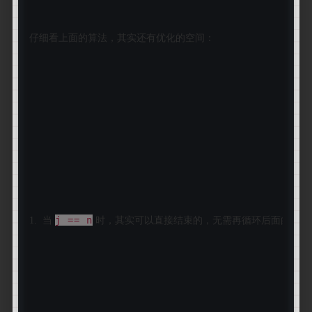
仔细看上面的算法，其实还有优化的空间：
j == n
i
1.  当 
 时，其实可以直接结束的，无需再循环后面的 
，