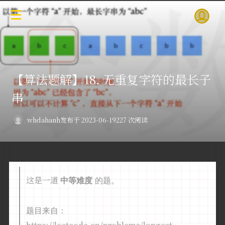
【算法题解】18. 无重复字符的最长子
串
whdahanh
发布于 2023-06-19
227 次阅读
这是一道
中等难度
的题。
题目来自：