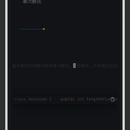
暴力解法
最容易想到的解法就是暴力解法，
 层循环，外层确定起始位置
2
class
Solution {
public
int
lengthOfLongest