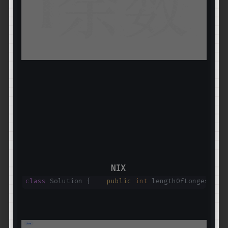
class
Solution {
public
int
lengthOfLongest