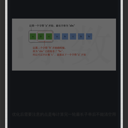
优化后需要注意的点是每计算完一轮最长子串后不能清空用于判重