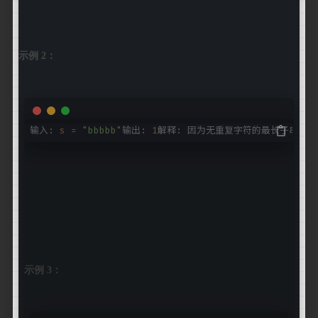
示例 2：
输入:
s
=
"bbbbb"
输出:
1
解释: 因为无重复字符的最长子串是
示例 3：