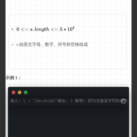
s 由英文字母、数字、符号和空格组成
示例 1：
输入:
s
=
"abcabcbb"
输出:
3
解释: 因为无重复字符的最长子