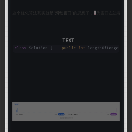
这个优化算法其实就是“
滑动窗口
”的思想了，
为窗口左边界，
为
i
j
class
Solution {
public
int
lengthOfLongest