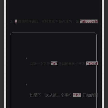
2.  
 按照顺序遍历，有时其实不是必须的，如 
为
i
“abcdbcbb”
以第一个字符 
 开始的最长子串为 
，遇
“a”
“abcd”
如果下一次从第二个字符
开始的话，其
“b”