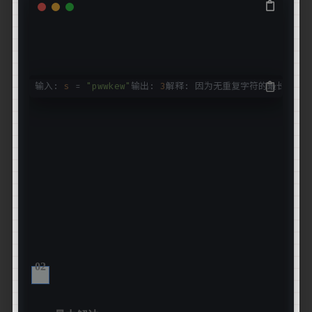
输入:
s
=
"pwwkew"
输出:
3
解释: 因为无重复字符的最长子串
02