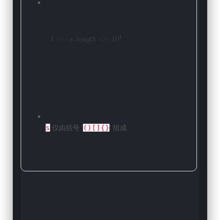
 仅由括号 '
' 组成
s
()[]{}