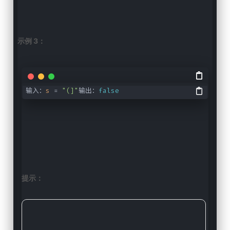
示例 3：
输入：
s
=
"(]"
输出：
false
提示：