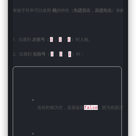
有效字符串可以使用 
栈
的特性（
先进后出，后进先出
）来解题。
1.  当遇到 
左括号
（‘
’，‘
’，‘
’）时入栈。
(
[
{
2.  当遇到 
右括号
（‘
’，‘
’，‘
’）时：
)
]
}
若此时栈为空，直接返回
。因为前面没有和这
false