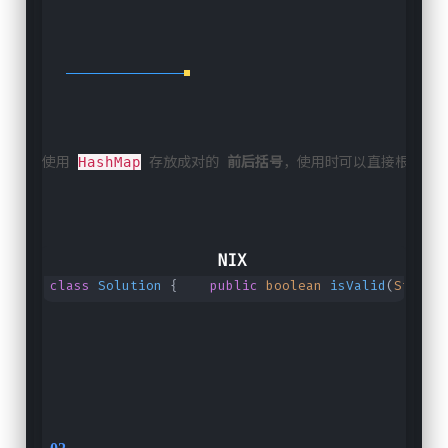
使用 
 存放成对的 
前后括号
，使用时可以直接根据 
后
HashMap
class
Solution
{
public
boolean
isValid
(
String