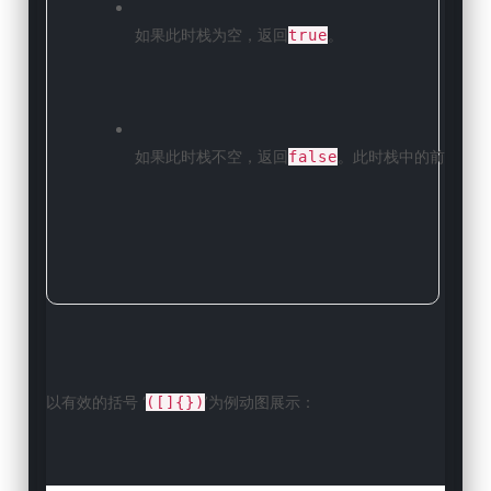
如果此时栈为空，返回
。
true
如果此时栈不空，返回
。此时栈中的前括号没
false
以有效的括号 ‘
’为例动图展示：
([]{})