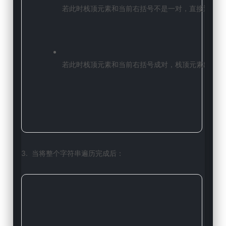
若此时栈顶元素和当前右括号不是一对，直接返回
f
若此时栈顶元素和当前右括号成对，栈顶元素出栈，
3.  当将整个字符串遍历完成后：