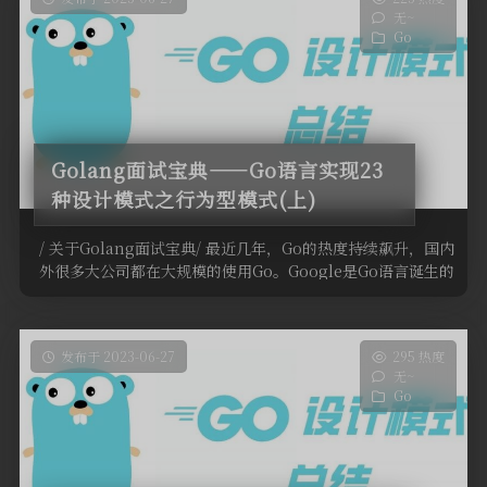
无~
Go
Golang面试宝典——Go语言实现23
种设计模式之行为型模式(上)
/ 关于Golang面试宝典/ 最近几年，Go的热度持续飙升，国内
外很多大公司都在大规模的使用Go。Google是Go语言诞生的
地 …
发布于 2023-06-27
295 热度
无~
Go